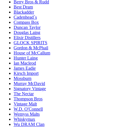
Berry Bros & Rudd
Best Dram
Blackadder
Cadenhead´s
Compass Box
Duncan Taylor
Douglas Laing
Elixir Distillers
GLOCK SPIRITS
Gordon & McPhail
House of McCallum
Hunter Laing
Ian Macleod
James Eadie
Kirsch Import
Mossburn
Murray McDavid
Signatory Vintage
The Nectar
Thompson Bros
Vintage Malt
W.D. O'Connell
Wemyss Malts
Whiskymax
Wu DRAM Clan