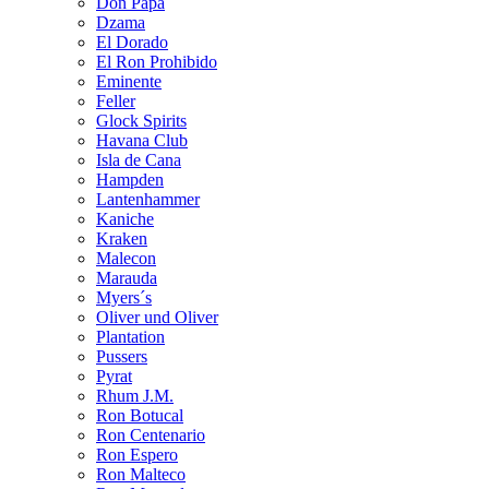
Don Papa
Dzama
El Dorado
El Ron Prohibido
Eminente
Feller
Glock Spirits
Havana Club
Isla de Cana
Hampden
Lantenhammer
Kaniche
Kraken
Malecon
Marauda
Myers´s
Oliver und Oliver
Plantation
Pussers
Pyrat
Rhum J.M.
Ron Botucal
Ron Centenario
Ron Espero
Ron Malteco