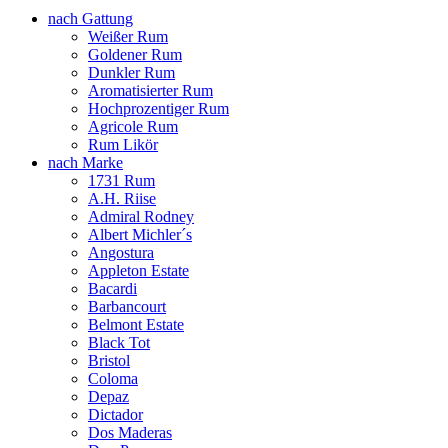
nach Gattung
Weißer Rum
Goldener Rum
Dunkler Rum
Aromatisierter Rum
Hochprozentiger Rum
Agricole Rum
Rum Likör
nach Marke
1731 Rum
A.H. Riise
Admiral Rodney
Albert Michler´s
Angostura
Appleton Estate
Bacardi
Barbancourt
Belmont Estate
Black Tot
Bristol
Coloma
Depaz
Dictador
Dos Maderas