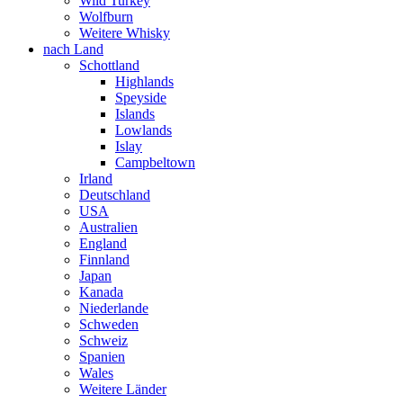
Wild Turkey
Wolfburn
Weitere Whisky
nach Land
Schottland
Highlands
Speyside
Islands
Lowlands
Islay
Campbeltown
Irland
Deutschland
USA
Australien
England
Finnland
Japan
Kanada
Niederlande
Schweden
Schweiz
Spanien
Wales
Weitere Länder