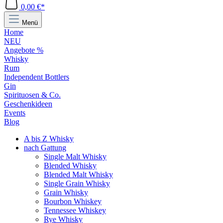
0,00 €*
Menü
Home
NEU
Angebote %
Whisky
Rum
Independent Bottlers
Gin
Spirituosen & Co.
Geschenkideen
Events
Blog
A bis Z Whisky
nach Gattung
Single Malt Whisky
Blended Whisky
Blended Malt Whisky
Single Grain Whisky
Grain Whisky
Bourbon Whiskey
Tennessee Whiskey
Rye Whisky