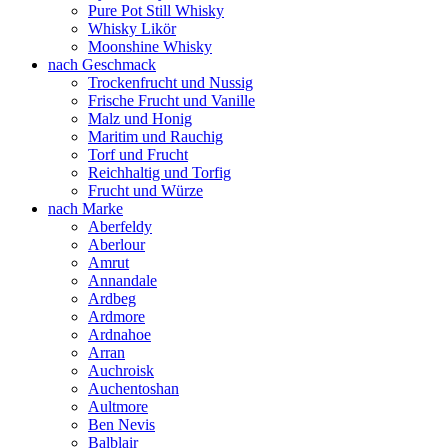
Pure Pot Still Whisky
Whisky Likör
Moonshine Whisky
nach Geschmack
Trockenfrucht und Nussig
Frische Frucht und Vanille
Malz und Honig
Maritim und Rauchig
Torf und Frucht
Reichhaltig und Torfig
Frucht und Würze
nach Marke
Aberfeldy
Aberlour
Amrut
Annandale
Ardbeg
Ardmore
Ardnahoe
Arran
Auchroisk
Auchentoshan
Aultmore
Ben Nevis
Balblair