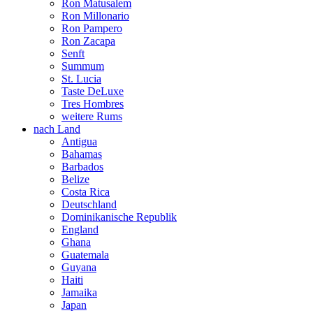
Ron Matusalem
Ron Millonario
Ron Pampero
Ron Zacapa
Senft
Summum
St. Lucia
Taste DeLuxe
Tres Hombres
weitere Rums
nach Land
Antigua
Bahamas
Barbados
Belize
Costa Rica
Deutschland
Dominikanische Republik
England
Ghana
Guatemala
Guyana
Haiti
Jamaika
Japan