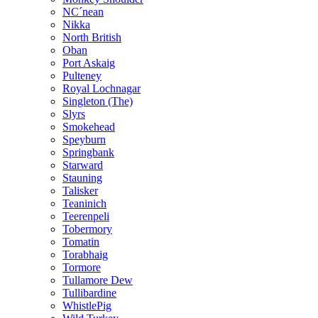
NC´nean
Nikka
North British
Oban
Port Askaig
Pulteney
Royal Lochnagar
Singleton (The)
Slyrs
Smokehead
Speyburn
Springbank
Starward
Stauning
Talisker
Teaninich
Teerenpeli
Tobermory
Tomatin
Torabhaig
Tormore
Tullamore Dew
Tullibardine
WhistlePig