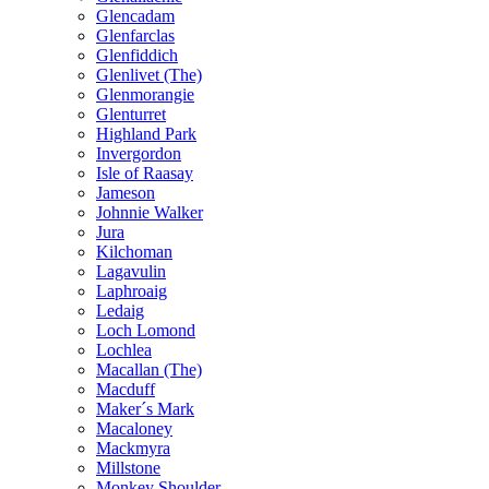
Glencadam
Glenfarclas
Glenfiddich
Glenlivet (The)
Glenmorangie
Glenturret
Highland Park
Invergordon
Isle of Raasay
Jameson
Johnnie Walker
Jura
Kilchoman
Lagavulin
Laphroaig
Ledaig
Loch Lomond
Lochlea
Macallan (The)
Macduff
Maker´s Mark
Macaloney
Mackmyra
Millstone
Monkey Shoulder