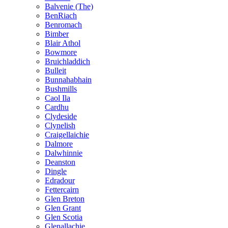
Balvenie (The)
BenRiach
Benromach
Bimber
Blair Athol
Bowmore
Bruichladdich
Bulleit
Bunnahabhain
Bushmills
Caol Ila
Cardhu
Clydeside
Clynelish
Craigellaichie
Dalmore
Dalwhinnie
Deanston
Dingle
Edradour
Fettercairn
Glen Breton
Glen Grant
Glen Scotia
Glenallachie