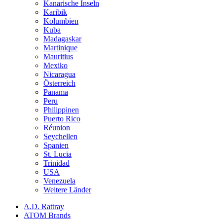
Kanarische Inseln
Karibik
Kolumbien
Kuba
Madagaskar
Martinique
Mauritius
Mexiko
Nicaragua
Österreich
Panama
Peru
Philippinen
Puerto Rico
Réunion
Seychellen
Spanien
St. Lucia
Trinidad
USA
Venezuela
Weitere Länder
A.D. Rattray
ATOM Brands