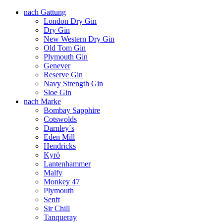
nach Gattung
London Dry Gin
Dry Gin
New Western Dry Gin
Old Tom Gin
Plymouth Gin
Genever
Reserve Gin
Navy Strength Gin
Sloe Gin
nach Marke
Bombay Sapphire
Cotswolds
Darnley´s
Eden Mill
Hendricks
Kyrö
Lantenhammer
Malfy
Monkey 47
Plymouth
Senft
Sir Chill
Tanqueray