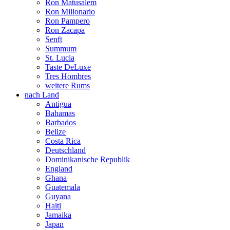
Ron Matusalem
Ron Millonario
Ron Pampero
Ron Zacapa
Senft
Summum
St. Lucia
Taste DeLuxe
Tres Hombres
weitere Rums
nach Land
Antigua
Bahamas
Barbados
Belize
Costa Rica
Deutschland
Dominikanische Republik
England
Ghana
Guatemala
Guyana
Haiti
Jamaika
Japan