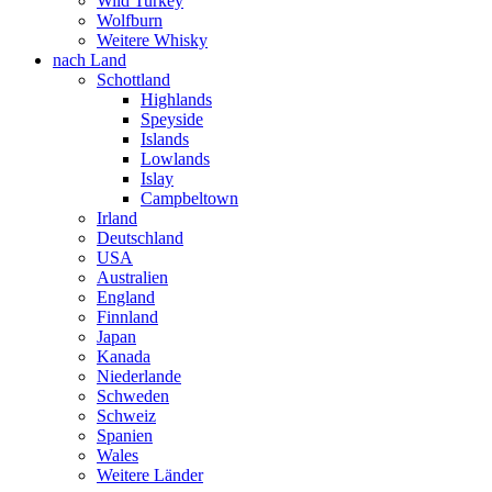
Wild Turkey
Wolfburn
Weitere Whisky
nach Land
Schottland
Highlands
Speyside
Islands
Lowlands
Islay
Campbeltown
Irland
Deutschland
USA
Australien
England
Finnland
Japan
Kanada
Niederlande
Schweden
Schweiz
Spanien
Wales
Weitere Länder