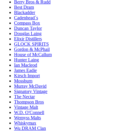
Berry Bros & Rudd
Best Dram
Blackadder
Cadenhead´s
Compass Box
Duncan Taylor
Douglas Laing
Elixir Distillers
GLOCK SPIRITS
Gordon & McPhail
House of McCallum
Hunter Laing
Ian Macleod
James Eadie
Kirsch Import
Mossburn
Murray McDavid
Signatory Vintage
The Nectar
Thompson Bros
Vintage Malt
W.D. O'Connell
Wemyss Malts
Whiskymax
Wu DRAM Clan