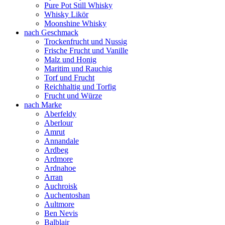
Pure Pot Still Whisky
Whisky Likör
Moonshine Whisky
nach Geschmack
Trockenfrucht und Nussig
Frische Frucht und Vanille
Malz und Honig
Maritim und Rauchig
Torf und Frucht
Reichhaltig und Torfig
Frucht und Würze
nach Marke
Aberfeldy
Aberlour
Amrut
Annandale
Ardbeg
Ardmore
Ardnahoe
Arran
Auchroisk
Auchentoshan
Aultmore
Ben Nevis
Balblair