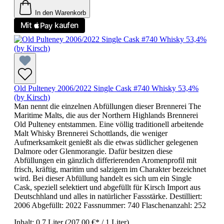
In den Warenkorb
Old Pulteney 2006/2022 Single Cask #740 Whisky 53,4%
(by Kirsch)
Man nennt die einzelnen Abfüllungen dieser Brennerei The
Maritime Malts, die aus der Northern Highlands Brennerei
Old Pulteney entstammen. Eine völlig traditionell arbeitende
Malt Whisky Brennerei Schottlands, die weniger
Aufmerksamkeit genießt als die etwas südlicher gelegenen
Dalmore oder Glenmorangie. Dafür besitzen diese
Abfüllungen ein gänzlich differierenden Aromenprofil mit
frisch, kräftig, maritim und salzigem im Charakter bezeichnet
wird. Bei dieser Abfüllung handelt es sich um ein Single
Cask, speziell selektiert und abgefüllt für Kirsch Import aus
Deutschhland und alles in natürlicher Fassstärke. Destilliert:
2006 Abgefüllt: 2022 Fassnummer: 740 Flaschenanzahl: 252
Inhalt:
0.7 Liter
(207,00 €* / 1 Liter)