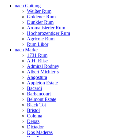
nach Gattung
Weißer Rum
Goldener Rum
Dunkler Rum
Aromatisierter Rum
Hochprozentiger Rum
Agricole Rum
Rum Likör
nach Marke
1731 Rum
A.H. Riise
Admiral Rodney
Albert Michler´s
Angostura
Appleton Estate
Bacardi
Barbancourt
Belmont Estate
Black Tot
Bristol
Coloma
Depaz
Dictador
Dos Maderas