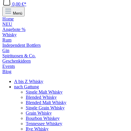
0,00 €*
Menü
Home
NEU
Angebote %
Whisky
Rum
Independent Bottlers
Gin
Spirituosen & Co.
Geschenkideen
Events
Blog
A bis Z Whisky
nach Gattung
Single Malt Whisky
Blended Whisky
Blended Malt Whisky
Single Grain Whisky
Grain Whisky
Bourbon Whiskey
Tennessee Whiskey
Rye Whisky