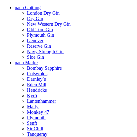
nach Gattung
London Dry Gin
Dry Gin
New Western Dry Gin
Old Tom Gin
Plymouth Gin
Genever
Reserve Gin
Navy Strength Gin
Sloe Gin
nach Marke
Bombay Sapphire
Cotswolds
Darnley´s
Eden Mill
Hendricks
Kyrö
Lantenhammer
Malfy
Monkey 47
Plymouth
Senft
Sir Chill
Tanqueray