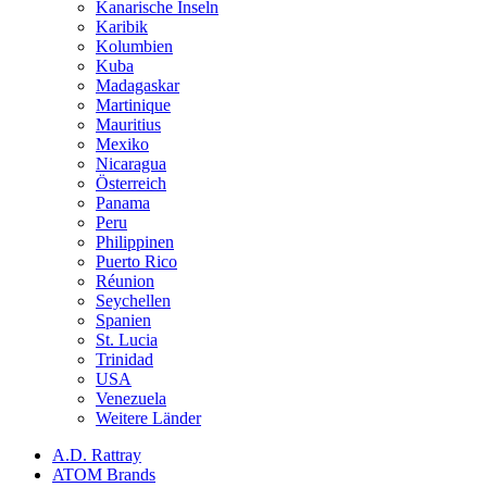
Kanarische Inseln
Karibik
Kolumbien
Kuba
Madagaskar
Martinique
Mauritius
Mexiko
Nicaragua
Österreich
Panama
Peru
Philippinen
Puerto Rico
Réunion
Seychellen
Spanien
St. Lucia
Trinidad
USA
Venezuela
Weitere Länder
A.D. Rattray
ATOM Brands