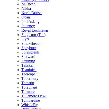
NC´nean
Nikka
North British
Oban
Port Askaig
Pulteney
Royal Lochnagar
Singleton (The)
Slyrs
Smokehead
Speyburn
Springbank
Starward
Stauning
Talisker
Teaninich
Teerenpeli
Tobermory
Tomatin
Torabhaig
Tormore
Tullamore Dew
Tullibardine
WhistlePig