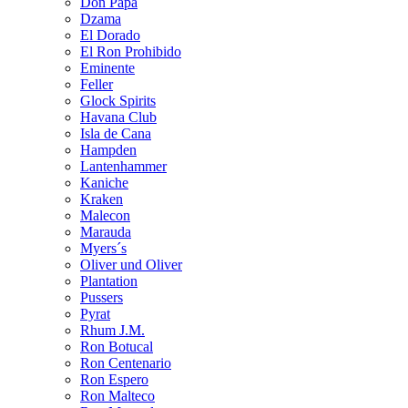
Don Papa
Dzama
El Dorado
El Ron Prohibido
Eminente
Feller
Glock Spirits
Havana Club
Isla de Cana
Hampden
Lantenhammer
Kaniche
Kraken
Malecon
Marauda
Myers´s
Oliver und Oliver
Plantation
Pussers
Pyrat
Rhum J.M.
Ron Botucal
Ron Centenario
Ron Espero
Ron Malteco