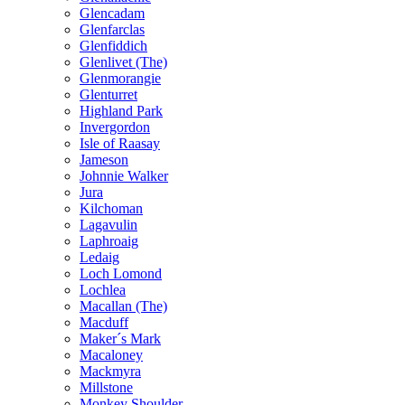
Glencadam
Glenfarclas
Glenfiddich
Glenlivet (The)
Glenmorangie
Glenturret
Highland Park
Invergordon
Isle of Raasay
Jameson
Johnnie Walker
Jura
Kilchoman
Lagavulin
Laphroaig
Ledaig
Loch Lomond
Lochlea
Macallan (The)
Macduff
Maker´s Mark
Macaloney
Mackmyra
Millstone
Monkey Shoulder