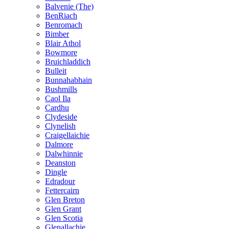
Balvenie (The)
BenRiach
Benromach
Bimber
Blair Athol
Bowmore
Bruichladdich
Bulleit
Bunnahabhain
Bushmills
Caol Ila
Cardhu
Clydeside
Clynelish
Craigellaichie
Dalmore
Dalwhinnie
Deanston
Dingle
Edradour
Fettercairn
Glen Breton
Glen Grant
Glen Scotia
Glenallachie