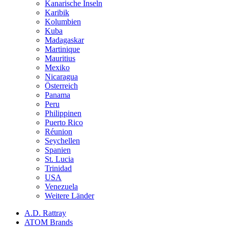
Kanarische Inseln
Karibik
Kolumbien
Kuba
Madagaskar
Martinique
Mauritius
Mexiko
Nicaragua
Österreich
Panama
Peru
Philippinen
Puerto Rico
Réunion
Seychellen
Spanien
St. Lucia
Trinidad
USA
Venezuela
Weitere Länder
A.D. Rattray
ATOM Brands