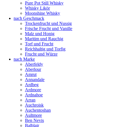
Pure Pot Still Whisky
Whisky Likör
Moonshine Whisky
nach Geschmack
Trockenfrucht und Nussig
Frische Frucht und Vanille
Malz und Honig
Maritim und Rauchig
Torf und Frucht
Reichhaltig und Torfig
Frucht und Würze
nach Marke
Aberfeldy
Aberlour
Amrut
Annandale
Ardbeg
Ardmore
Ardnahoe
Arran
Auchroisk
Auchentoshan
Aultmore
Ben Nevis
Balblair