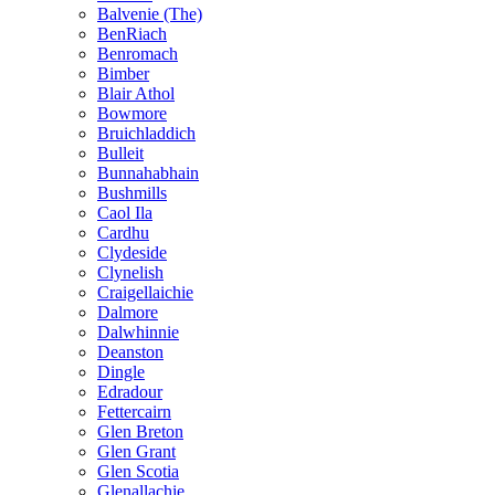
Balvenie (The)
BenRiach
Benromach
Bimber
Blair Athol
Bowmore
Bruichladdich
Bulleit
Bunnahabhain
Bushmills
Caol Ila
Cardhu
Clydeside
Clynelish
Craigellaichie
Dalmore
Dalwhinnie
Deanston
Dingle
Edradour
Fettercairn
Glen Breton
Glen Grant
Glen Scotia
Glenallachie