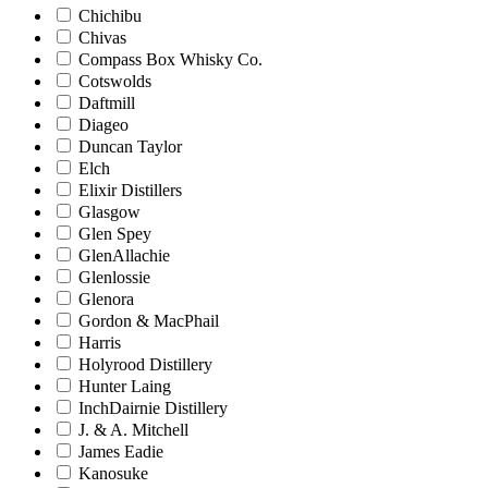
Chichibu
Chivas
Compass Box Whisky Co.
Cotswolds
Daftmill
Diageo
Duncan Taylor
Elch
Elixir Distillers
Glasgow
Glen Spey
GlenAllachie
Glenlossie
Glenora
Gordon & MacPhail
Harris
Holyrood Distillery
Hunter Laing
InchDairnie Distillery
J. & A. Mitchell
James Eadie
Kanosuke