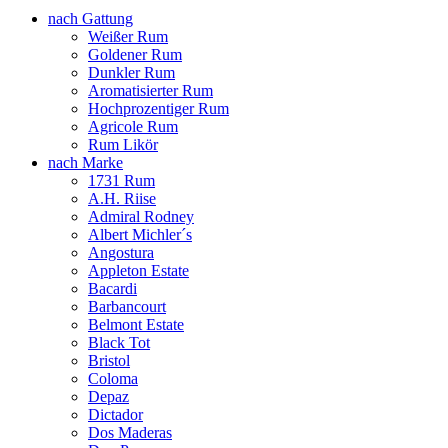
nach Gattung
Weißer Rum
Goldener Rum
Dunkler Rum
Aromatisierter Rum
Hochprozentiger Rum
Agricole Rum
Rum Likör
nach Marke
1731 Rum
A.H. Riise
Admiral Rodney
Albert Michler´s
Angostura
Appleton Estate
Bacardi
Barbancourt
Belmont Estate
Black Tot
Bristol
Coloma
Depaz
Dictador
Dos Maderas