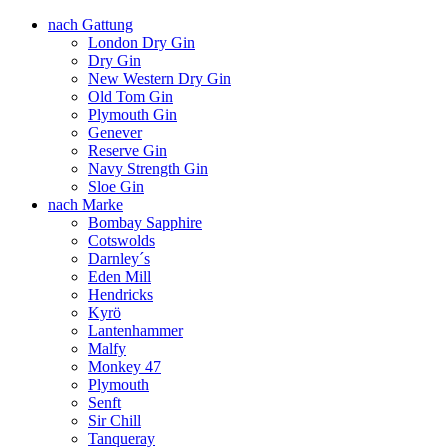
nach Gattung
London Dry Gin
Dry Gin
New Western Dry Gin
Old Tom Gin
Plymouth Gin
Genever
Reserve Gin
Navy Strength Gin
Sloe Gin
nach Marke
Bombay Sapphire
Cotswolds
Darnley´s
Eden Mill
Hendricks
Kyrö
Lantenhammer
Malfy
Monkey 47
Plymouth
Senft
Sir Chill
Tanqueray