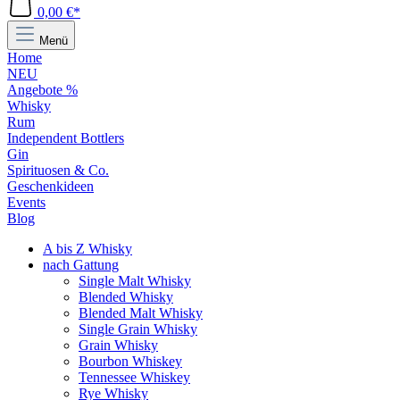
0,00 €*
Menü
Home
NEU
Angebote %
Whisky
Rum
Independent Bottlers
Gin
Spirituosen & Co.
Geschenkideen
Events
Blog
A bis Z Whisky
nach Gattung
Single Malt Whisky
Blended Whisky
Blended Malt Whisky
Single Grain Whisky
Grain Whisky
Bourbon Whiskey
Tennessee Whiskey
Rye Whisky