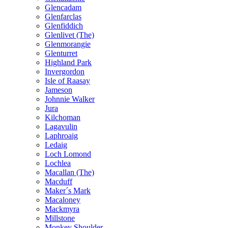
Glencadam
Glenfarclas
Glenfiddich
Glenlivet (The)
Glenmorangie
Glenturret
Highland Park
Invergordon
Isle of Raasay
Jameson
Johnnie Walker
Jura
Kilchoman
Lagavulin
Laphroaig
Ledaig
Loch Lomond
Lochlea
Macallan (The)
Macduff
Maker´s Mark
Macaloney
Mackmyra
Millstone
Monkey Shoulder