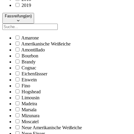
2019
Fassreifung(en)
Amarone
Amerikanische Weißeiche
Amontillado
Bourbon
Brandy
Cognac
Eichenfässser
Eiswein
Fino
Hogshead
Limousin
Madeira
Marsala
Mizunara
Moscatel
Neue Amerikanische Weißeiche
Neue Fässer