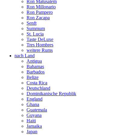
Ron Matusalem
Ron Millonario
Ron Pampero
Ron Zacapa
Senft
Summum
St. Lucia
Taste DeLuxe
Tres Hombres
weitere Rums
nach Land
Antigua
Bahamas
Barbados
Belize
Costa Rica
Deutschland
Dominikanische Republik
England
Ghana
Guatemala
Guyana
Haiti
Jamaika
Japan