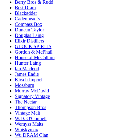
Berry Bros & Rudd
Best Dram
Blackadder
Cadenhead´s
Compass Box
Duncan Taylor
Douglas Laing
Elixir Distillers
GLOCK SPIRITS
Gordon & McPhail
House of McCallum
Hunter Laing
Ian Macleod
James Eadie
Kirsch Import
Mossburn
Murray McDavid
Signatory Vintage
The Nectar
Thompson Bros
Vintage Malt
W.D. O'Connell
Wemyss Malts
Whiskymax
Wu DRAM Clan