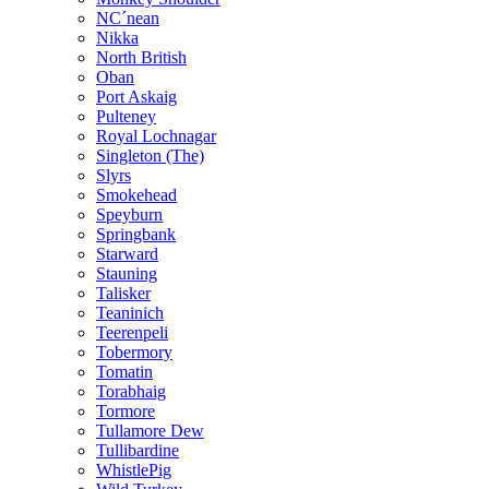
NC´nean
Nikka
North British
Oban
Port Askaig
Pulteney
Royal Lochnagar
Singleton (The)
Slyrs
Smokehead
Speyburn
Springbank
Starward
Stauning
Talisker
Teaninich
Teerenpeli
Tobermory
Tomatin
Torabhaig
Tormore
Tullamore Dew
Tullibardine
WhistlePig