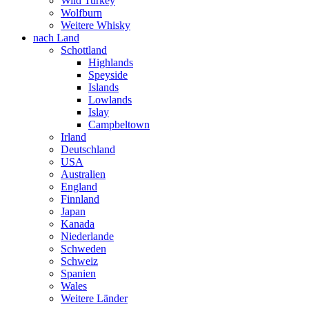
Wild Turkey
Wolfburn
Weitere Whisky
nach Land
Schottland
Highlands
Speyside
Islands
Lowlands
Islay
Campbeltown
Irland
Deutschland
USA
Australien
England
Finnland
Japan
Kanada
Niederlande
Schweden
Schweiz
Spanien
Wales
Weitere Länder