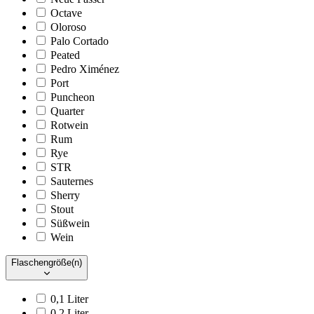
Octave
Oloroso
Palo Cortado
Peated
Pedro Ximénez
Port
Puncheon
Quarter
Rotwein
Rum
Rye
STR
Sauternes
Sherry
Stout
Süßwein
Wein
Flaschengröße(n)
0,1 Liter
0,2 Liter