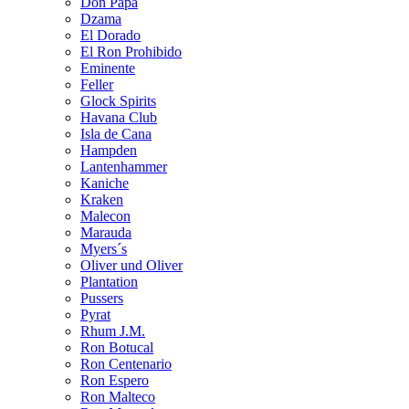
Don Papa
Dzama
El Dorado
El Ron Prohibido
Eminente
Feller
Glock Spirits
Havana Club
Isla de Cana
Hampden
Lantenhammer
Kaniche
Kraken
Malecon
Marauda
Myers´s
Oliver und Oliver
Plantation
Pussers
Pyrat
Rhum J.M.
Ron Botucal
Ron Centenario
Ron Espero
Ron Malteco