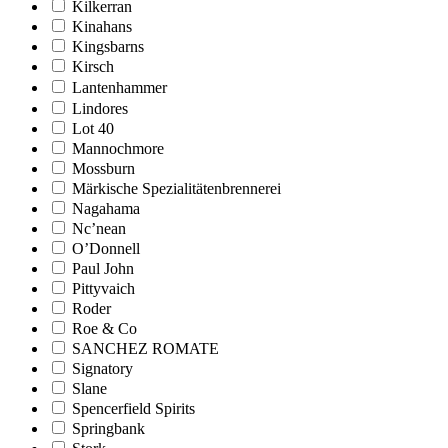
Kilkerran
Kinahans
Kingsbarns
Kirsch
Lantenhammer
Lindores
Lot 40
Mannochmore
Mossburn
Märkische Spezialitätenbrennerei
Nagahama
Nc’nean
O’Donnell
Paul John
Pittyvaich
Roder
Roe & Co
SANCHEZ ROMATE
Signatory
Slane
Spencerfield Spirits
Springbank