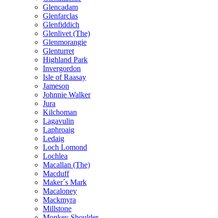
Glencadam
Glenfarclas
Glenfiddich
Glenlivet (The)
Glenmorangie
Glenturret
Highland Park
Invergordon
Isle of Raasay
Jameson
Johnnie Walker
Jura
Kilchoman
Lagavulin
Laphroaig
Ledaig
Loch Lomond
Lochlea
Macallan (The)
Macduff
Maker´s Mark
Macaloney
Mackmyra
Millstone
Monkey Shoulder