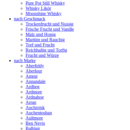
Pure Pot Still Whisky
Whisky Likör
Moonshine Whisky
nach Geschmack
Trockenfrucht und Nussig
Frische Frucht und Vanille
Malz und Honig
Maritim und Rauchig
Torf und Frucht
Reichhaltig und Torfig
Frucht und Würze
nach Marke
Aberfeldy
Aberlour
Amrut
Annandale
Ardbeg
Ardmore
Ardnahoe
Arran
Auchroisk
Auchentoshan
Aultmore
Ben Nevis
Balblair