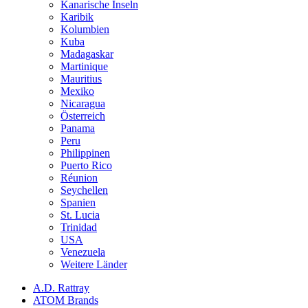
Kanarische Inseln
Karibik
Kolumbien
Kuba
Madagaskar
Martinique
Mauritius
Mexiko
Nicaragua
Österreich
Panama
Peru
Philippinen
Puerto Rico
Réunion
Seychellen
Spanien
St. Lucia
Trinidad
USA
Venezuela
Weitere Länder
A.D. Rattray
ATOM Brands