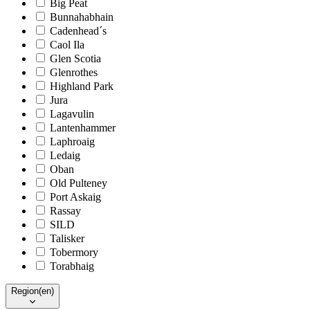
Big Peat
Bunnahabhain
Cadenhead´s
Caol Ila
Glen Scotia
Glenrothes
Highland Park
Jura
Lagavulin
Lantenhammer
Laphroaig
Ledaig
Oban
Old Pulteney
Port Askaig
Rassay
SILD
Talisker
Tobermory
Torabhaig
Region(en)