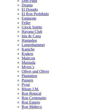
Don Papa
Dzama
El Dorado
El Ron Prohibido
Eminente
Feller
Glock Spirits
Havana Club
Isla de Cana
Hampden
Lantenhammer
Kaniche
Kraken
Malecon
Marauda
Myers´s
Oliver und Oliver
Plantation
Pussers
Pyrat
Rhum J.M.
Ron Botucal
Ron Centenario
Ron Espero
Ron Malteco