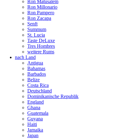
Ron Matusalem
Ron Millonario
Ron Pampero
Ron Zacapa
Senft
Summum
St. Lucia
Taste DeLuxe
Tres Hombres
weitere Rums
nach Land
Antigua
Bahamas
Barbados
Belize
Costa Rica
Deutschland
Dominikanische Republik
England
Ghana
Guatemala
Guyana
Haiti
Jamaika
Japan