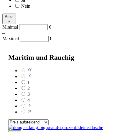
Ja
Nein
Preis
Minimal
€
–
Maximal
€
Maritim und Rauchig
1
2
3
4