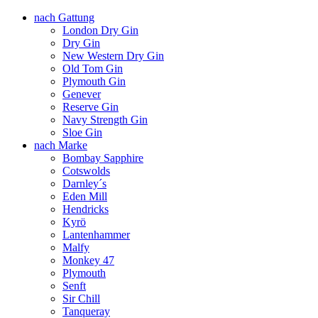
nach Gattung
London Dry Gin
Dry Gin
New Western Dry Gin
Old Tom Gin
Plymouth Gin
Genever
Reserve Gin
Navy Strength Gin
Sloe Gin
nach Marke
Bombay Sapphire
Cotswolds
Darnley´s
Eden Mill
Hendricks
Kyrö
Lantenhammer
Malfy
Monkey 47
Plymouth
Senft
Sir Chill
Tanqueray