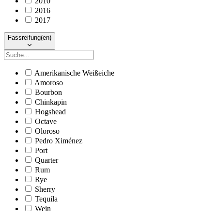
2010
2016
2017
Fassreifung(en)
Amerikanische Weißeiche
Amoroso
Bourbon
Chinkapin
Hogshead
Octave
Oloroso
Pedro Ximénez
Port
Quarter
Rum
Rye
Sherry
Tequila
Wein