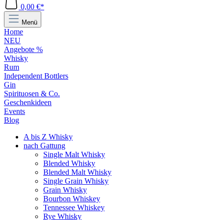
0,00 €*
Menü
Home
NEU
Angebote %
Whisky
Rum
Independent Bottlers
Gin
Spirituosen & Co.
Geschenkideen
Events
Blog
A bis Z Whisky
nach Gattung
Single Malt Whisky
Blended Whisky
Blended Malt Whisky
Single Grain Whisky
Grain Whisky
Bourbon Whiskey
Tennessee Whiskey
Rye Whisky