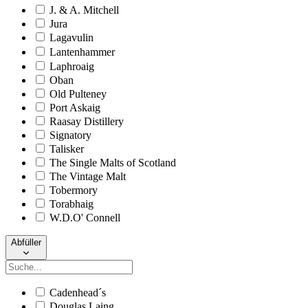
J. & A. Mitchell
Jura
Lagavulin
Lantenhammer
Laphroaig
Oban
Old Pulteney
Port Askaig
Raasay Distillery
Signatory
Talisker
The Single Malts of Scotland
The Vintage Malt
Tobermory
Torabhaig
W.D.O' Connell
Abfüller
Cadenhead´s
Douglas Laing