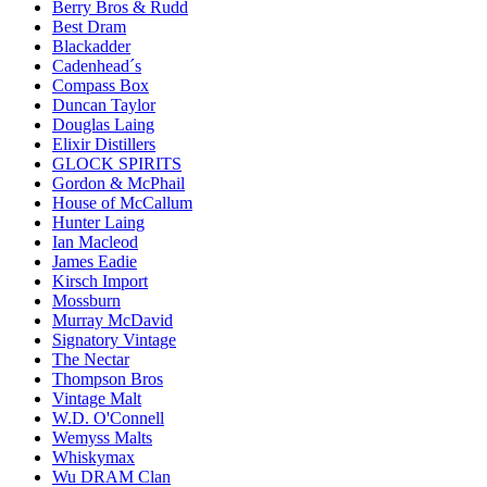
Berry Bros & Rudd
Best Dram
Blackadder
Cadenhead´s
Compass Box
Duncan Taylor
Douglas Laing
Elixir Distillers
GLOCK SPIRITS
Gordon & McPhail
House of McCallum
Hunter Laing
Ian Macleod
James Eadie
Kirsch Import
Mossburn
Murray McDavid
Signatory Vintage
The Nectar
Thompson Bros
Vintage Malt
W.D. O'Connell
Wemyss Malts
Whiskymax
Wu DRAM Clan