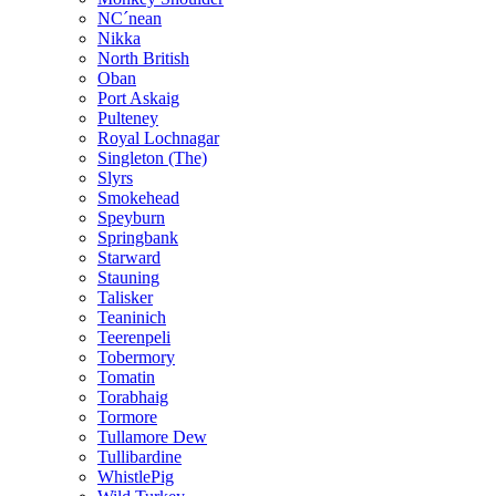
NC´nean
Nikka
North British
Oban
Port Askaig
Pulteney
Royal Lochnagar
Singleton (The)
Slyrs
Smokehead
Speyburn
Springbank
Starward
Stauning
Talisker
Teaninich
Teerenpeli
Tobermory
Tomatin
Torabhaig
Tormore
Tullamore Dew
Tullibardine
WhistlePig