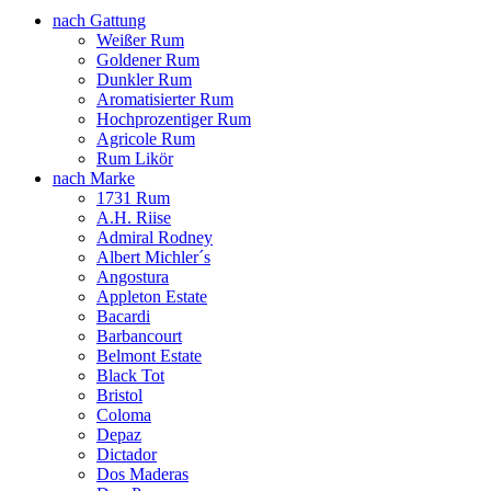
nach Gattung
Weißer Rum
Goldener Rum
Dunkler Rum
Aromatisierter Rum
Hochprozentiger Rum
Agricole Rum
Rum Likör
nach Marke
1731 Rum
A.H. Riise
Admiral Rodney
Albert Michler´s
Angostura
Appleton Estate
Bacardi
Barbancourt
Belmont Estate
Black Tot
Bristol
Coloma
Depaz
Dictador
Dos Maderas