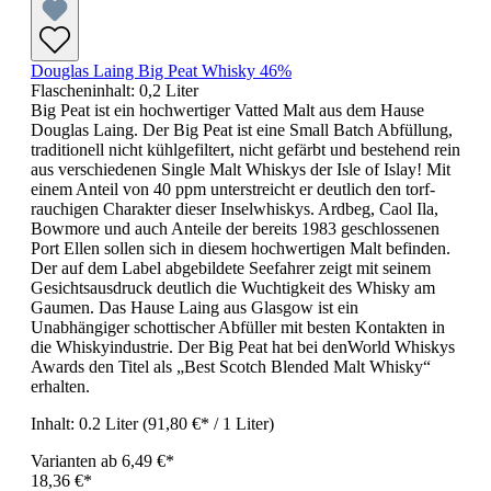
Douglas Laing Big Peat Whisky 46%
Flascheninhalt:
0,2 Liter
Big Peat ist ein hochwertiger Vatted Malt aus dem Hause
Douglas Laing. Der Big Peat ist eine Small Batch Abfüllung,
traditionell nicht kühlgefiltert, nicht gefärbt und bestehend rein
aus verschiedenen Single Malt Whiskys der Isle of Islay! Mit
einem Anteil von 40 ppm unterstreicht er deutlich den torf-
rauchigen Charakter dieser Inselwhiskys. Ardbeg, Caol Ila,
Bowmore und auch Anteile der bereits 1983 geschlossenen
Port Ellen sollen sich in diesem hochwertigen Malt befinden.
Der auf dem Label abgebildete Seefahrer zeigt mit seinem
Gesichtsausdruck deutlich die Wuchtigkeit des Whisky am
Gaumen. Das Hause Laing aus Glasgow ist ein
Unabhängiger schottischer Abfüller mit besten Kontakten in
die Whiskyindustrie. Der Big Peat hat bei denWorld Whiskys
Awards den Titel als „Best Scotch Blended Malt Whisky“
erhalten.
Inhalt:
0.2 Liter
(91,80 €* / 1 Liter)
Varianten ab
6,49 €*
18,36 €*