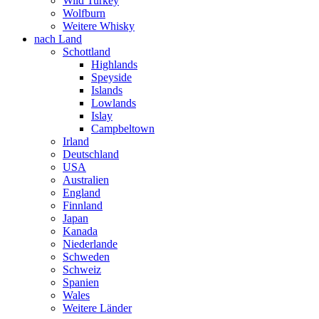
Wild Turkey
Wolfburn
Weitere Whisky
nach Land
Schottland
Highlands
Speyside
Islands
Lowlands
Islay
Campbeltown
Irland
Deutschland
USA
Australien
England
Finnland
Japan
Kanada
Niederlande
Schweden
Schweiz
Spanien
Wales
Weitere Länder