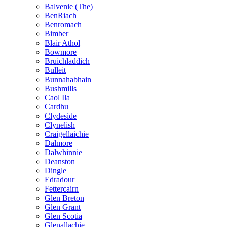
Balvenie (The)
BenRiach
Benromach
Bimber
Blair Athol
Bowmore
Bruichladdich
Bulleit
Bunnahabhain
Bushmills
Caol Ila
Cardhu
Clydeside
Clynelish
Craigellaichie
Dalmore
Dalwhinnie
Deanston
Dingle
Edradour
Fettercairn
Glen Breton
Glen Grant
Glen Scotia
Glenallachie