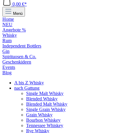
0,00 €*
Menü
Home
NEU
Angebote %
Whisky
Rum
Independent Bottlers
Gin
Spirituosen & Co.
Geschenkideen
Events
Blog
A bis Z Whisky
nach Gattung
Single Malt Whisky
Blended Whisky
Blended Malt Whisky
Single Grain Whisky
Grain Whisky
Bourbon Whiskey
Tennessee Whiskey
Rye Whisky