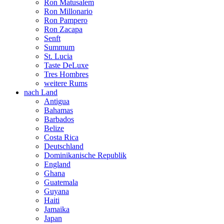
Ron Matusalem
Ron Millonario
Ron Pampero
Ron Zacapa
Senft
Summum
St. Lucia
Taste DeLuxe
Tres Hombres
weitere Rums
nach Land
Antigua
Bahamas
Barbados
Belize
Costa Rica
Deutschland
Dominikanische Republik
England
Ghana
Guatemala
Guyana
Haiti
Jamaika
Japan