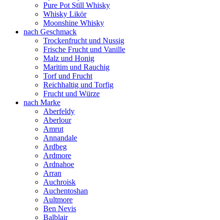
Pure Pot Still Whisky
Whisky Likör
Moonshine Whisky
nach Geschmack
Trockenfrucht und Nussig
Frische Frucht und Vanille
Malz und Honig
Maritim und Rauchig
Torf und Frucht
Reichhaltig und Torfig
Frucht und Würze
nach Marke
Aberfeldy
Aberlour
Amrut
Annandale
Ardbeg
Ardmore
Ardnahoe
Arran
Auchroisk
Auchentoshan
Aultmore
Ben Nevis
Balblair