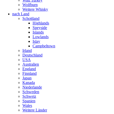
Wild Turkey
Wolfburn
Weitere Whisky
nach Land
Schottland
Highlands
Speyside
Islands
Lowlands
Islay
Campbeltown
Irland
Deutschland
USA
Australien
England
Finnland
Japan
Kanada
Niederlande
Schweden
Schweiz
Spanien
Wales
Weitere Länder