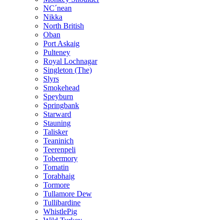
NC´nean
Nikka
North British
Oban
Port Askaig
Pulteney
Royal Lochnagar
Singleton (The)
Slyrs
Smokehead
Speyburn
Springbank
Starward
Stauning
Talisker
Teaninich
Teerenpeli
Tobermory
Tomatin
Torabhaig
Tormore
Tullamore Dew
Tullibardine
WhistlePig