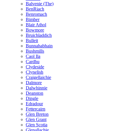
Balvenie (The)
BenRiach
Benromach
Bimber
Blair Athol
Bowmore
Bruichladdich
Bulleit
Bunnahabhain
Bushmills
Caol Ila
Cardhu
Clydeside
Clynelish
Craigellaichie
Dalmore
Dalwhinnie
Deanston
Dingle
Edradour
Fettercairn
Glen Breton
Glen Grant
Glen Scotia
Glenallachie