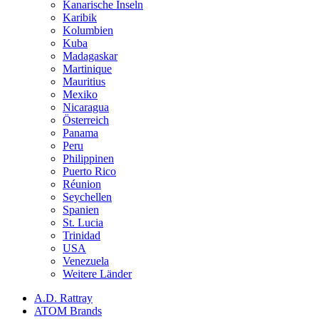
Kanarische Inseln
Karibik
Kolumbien
Kuba
Madagaskar
Martinique
Mauritius
Mexiko
Nicaragua
Österreich
Panama
Peru
Philippinen
Puerto Rico
Réunion
Seychellen
Spanien
St. Lucia
Trinidad
USA
Venezuela
Weitere Länder
A.D. Rattray
ATOM Brands