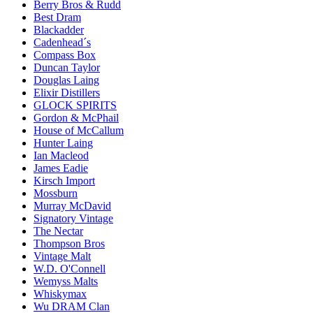
Berry Bros & Rudd
Best Dram
Blackadder
Cadenhead´s
Compass Box
Duncan Taylor
Douglas Laing
Elixir Distillers
GLOCK SPIRITS
Gordon & McPhail
House of McCallum
Hunter Laing
Ian Macleod
James Eadie
Kirsch Import
Mossburn
Murray McDavid
Signatory Vintage
The Nectar
Thompson Bros
Vintage Malt
W.D. O'Connell
Wemyss Malts
Whiskymax
Wu DRAM Clan