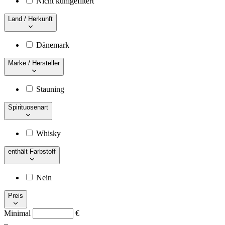
Nicht kühlgefiltert
Land / Herkunft
Dänemark
Marke / Hersteller
Stauning
Spirituosenart
Whisky
enthält Farbstoff
Nein
Preis
Minimal
€
–