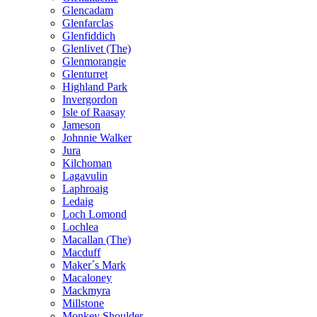
Glencadam
Glenfarclas
Glenfiddich
Glenlivet (The)
Glenmorangie
Glenturret
Highland Park
Invergordon
Isle of Raasay
Jameson
Johnnie Walker
Jura
Kilchoman
Lagavulin
Laphroaig
Ledaig
Loch Lomond
Lochlea
Macallan (The)
Macduff
Maker´s Mark
Macaloney
Mackmyra
Millstone
Monkey Shoulder