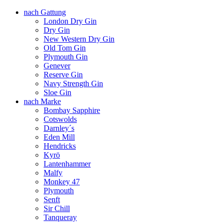
nach Gattung
London Dry Gin
Dry Gin
New Western Dry Gin
Old Tom Gin
Plymouth Gin
Genever
Reserve Gin
Navy Strength Gin
Sloe Gin
nach Marke
Bombay Sapphire
Cotswolds
Darnley´s
Eden Mill
Hendricks
Kyrö
Lantenhammer
Malfy
Monkey 47
Plymouth
Senft
Sir Chill
Tanqueray