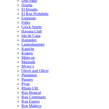
Don Papa
Dzama
El Dorado
El Ron Prohibido
Eminente
Feller
Glock Spirits
Havana Club
Isla de Cana
Hampden
Lantenhammer
Kaniche
Kraken
Malecon
Marauda
Myers´s
Oliver und Oliver
Plantation
Pussers
Pyrat
Rhum J.M.
Ron Botucal
Ron Centenario
Ron Espero
Ron Malteco