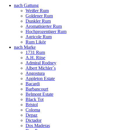
nach Gattung
Weißer Rum
Goldener Rum
Dunkler Rum
Aromatisierter Rum
Hochprozentiger Rum
Agricole Rum
Rum Likör
nach Marke
1731 Rum
A.H. Riise
Admiral Rodney
Albert Michler´s
Angostura
Appleton Estate
Bacardi
Barbancourt
Belmont Estate
Black Tot
Bristol
Coloma
Depaz
Dictador
Dos Maderas