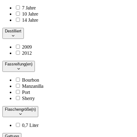
7 Jahre
10 Jahre
14 Jahre
Destilliert
2009
2012
Fassreifung(en)
Bourbon
Manzanilla
Port
Sherry
Flaschengröße(n)
0,7 Liter
Gattung