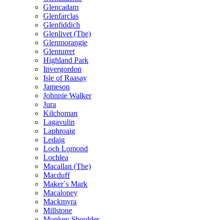
Glencadam
Glenfarclas
Glenfiddich
Glenlivet (The)
Glenmorangie
Glenturret
Highland Park
Invergordon
Isle of Raasay
Jameson
Johnnie Walker
Jura
Kilchoman
Lagavulin
Laphroaig
Ledaig
Loch Lomond
Lochlea
Macallan (The)
Macduff
Maker´s Mark
Macaloney
Mackmyra
Millstone
Monkey Shoulder