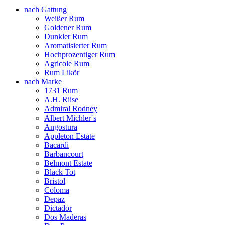
nach Gattung
Weißer Rum
Goldener Rum
Dunkler Rum
Aromatisierter Rum
Hochprozentiger Rum
Agricole Rum
Rum Likör
nach Marke
1731 Rum
A.H. Riise
Admiral Rodney
Albert Michler´s
Angostura
Appleton Estate
Bacardi
Barbancourt
Belmont Estate
Black Tot
Bristol
Coloma
Depaz
Dictador
Dos Maderas