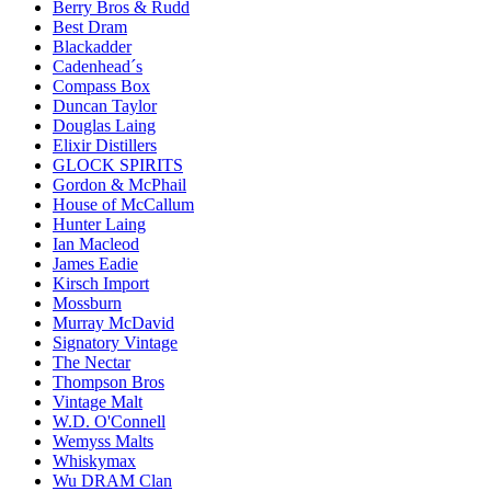
Berry Bros & Rudd
Best Dram
Blackadder
Cadenhead´s
Compass Box
Duncan Taylor
Douglas Laing
Elixir Distillers
GLOCK SPIRITS
Gordon & McPhail
House of McCallum
Hunter Laing
Ian Macleod
James Eadie
Kirsch Import
Mossburn
Murray McDavid
Signatory Vintage
The Nectar
Thompson Bros
Vintage Malt
W.D. O'Connell
Wemyss Malts
Whiskymax
Wu DRAM Clan