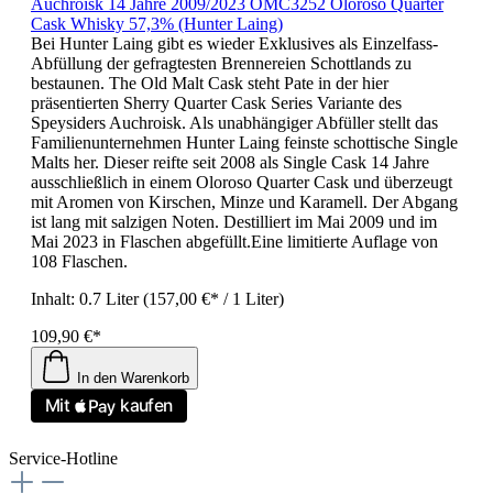
Auchroisk 14 Jahre 2009/2023 OMC3252 Oloroso Quarter
Cask Whisky 57,3% (Hunter Laing)
Bei Hunter Laing gibt es wieder Exklusives als Einzelfass-
Abfüllung der gefragtesten Brennereien Schottlands zu
bestaunen. The Old Malt Cask steht Pate in der hier
präsentierten Sherry Quarter Cask Series Variante des
Speysiders Auchroisk. Als unabhängiger Abfüller stellt das
Familienunternehmen Hunter Laing feinste schottische Single
Malts her. Dieser reifte seit 2008 als Single Cask 14 Jahre
ausschließlich in einem Oloroso Quarter Cask und überzeugt
mit Aromen von Kirschen, Minze und Karamell. Der Abgang
ist lang mit salzigen Noten. Destilliert im Mai 2009 und im
Mai 2023 in Flaschen abgefüllt.Eine limitierte Auflage von
108 Flaschen.
Inhalt:
0.7 Liter
(157,00 €* / 1 Liter)
109,90 €*
In den Warenkorb
Service-Hotline