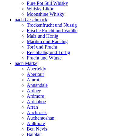
Pure Pot Still Whisky
Whisky Likör
Moonshine Whisky
nach Geschmack
Trockenfrucht und Nussig
Frische Frucht und Vanille
Malz und Honig
Maritim und Rauchig
Torf und Frucht
Reichhaltig und Torfig
Frucht und Würze
nach Marke
Aberfeldy
Aberlour
Amrut
Annandale
Ardbeg
Ardmore
Ardnahoe
Arran
Auchroisk
Auchentoshan
Aultmore
Ben Nevis
Balblair