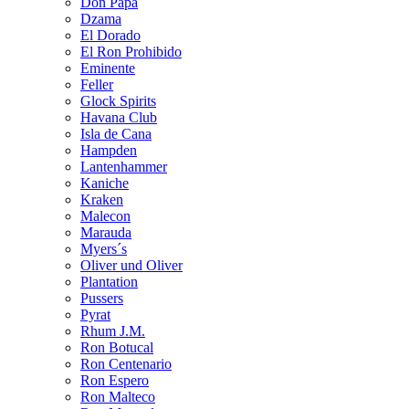
Don Papa
Dzama
El Dorado
El Ron Prohibido
Eminente
Feller
Glock Spirits
Havana Club
Isla de Cana
Hampden
Lantenhammer
Kaniche
Kraken
Malecon
Marauda
Myers´s
Oliver und Oliver
Plantation
Pussers
Pyrat
Rhum J.M.
Ron Botucal
Ron Centenario
Ron Espero
Ron Malteco