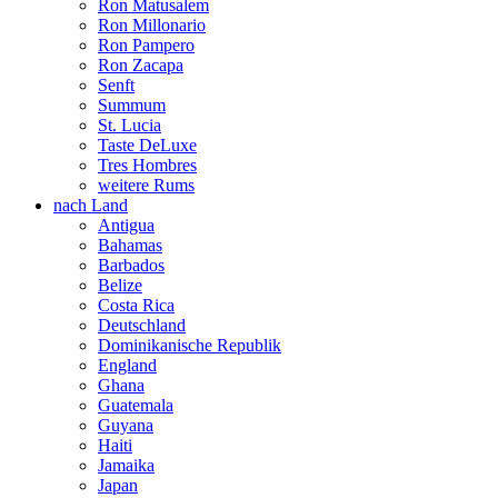
Ron Matusalem
Ron Millonario
Ron Pampero
Ron Zacapa
Senft
Summum
St. Lucia
Taste DeLuxe
Tres Hombres
weitere Rums
nach Land
Antigua
Bahamas
Barbados
Belize
Costa Rica
Deutschland
Dominikanische Republik
England
Ghana
Guatemala
Guyana
Haiti
Jamaika
Japan