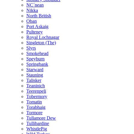
NC´nean
Nikka
North British
Oban
Port Askaig
Pulteney
Royal Lochnagar
Singleton (The)
Slyrs
Smokehead
Speyburn
Springbank
Starward
Stauning
Talisker
Teaninich
Teerenpeli
Tobermory
Tomatin
Torabhaig
Tormore
Tullamore Dew
Tullibardine
WhistlePig