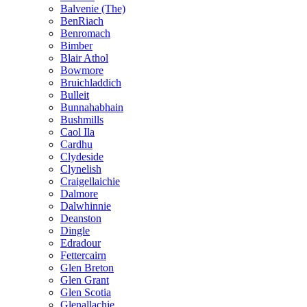
Balvenie (The)
BenRiach
Benromach
Bimber
Blair Athol
Bowmore
Bruichladdich
Bulleit
Bunnahabhain
Bushmills
Caol Ila
Cardhu
Clydeside
Clynelish
Craigellaichie
Dalmore
Dalwhinnie
Deanston
Dingle
Edradour
Fettercairn
Glen Breton
Glen Grant
Glen Scotia
Glenallachie