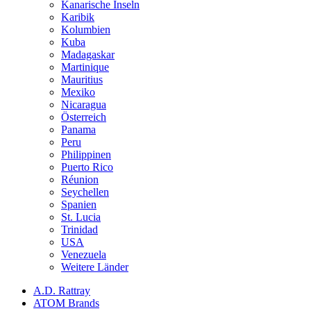
Kanarische Inseln
Karibik
Kolumbien
Kuba
Madagaskar
Martinique
Mauritius
Mexiko
Nicaragua
Österreich
Panama
Peru
Philippinen
Puerto Rico
Réunion
Seychellen
Spanien
St. Lucia
Trinidad
USA
Venezuela
Weitere Länder
A.D. Rattray
ATOM Brands