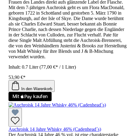
Frauen des Landes direkt aufs glänzende Label der Flasche.
Mit dem 7-jährigen Auchroisk geht es um Flora MacDonald,
geboren 1722 in Schottland und gestorben 5. März 1790 in
Kingsburgh, auf der Isle of Skye. Die Dame wurde berühmt
als sie Charles Edward Stuart, besser bekannt als Bonnie
Prince Charlie, nach dessen Niederlage gegen die Engländer
in der Schlacht von Culloden, zur Flucht verhalf. Pate für
diese Single Malt Abfüllung steht die Auchroisk-Brennerei,
die von den Weinhändlern Justerini & Brooks zur Herstellung
von Malt Whisky für ihre Blends und J & B-Mischung
verwendet wurden.
Inhalt:
0.7 Liter
(77,00 €* / 1 Liter)
53,90 €*
In den Warenkorb
Auchroisk 14 Jahre Whisky 46% (Cadenhead´s)
Der Auchroisk 14 Jahre 46 % vol. ist eine charakterstarke