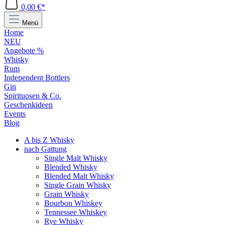
0,00 €*
Menü
Home
NEU
Angebote %
Whisky
Rum
Independent Bottlers
Gin
Spirituosen & Co.
Geschenkideen
Events
Blog
A bis Z Whisky
nach Gattung
Single Malt Whisky
Blended Whisky
Blended Malt Whisky
Single Grain Whisky
Grain Whisky
Bourbon Whiskey
Tennessee Whiskey
Rye Whisky