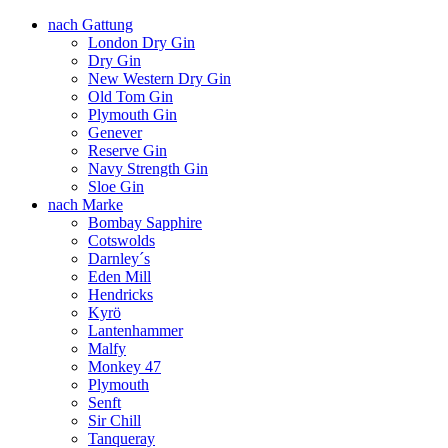
nach Gattung
London Dry Gin
Dry Gin
New Western Dry Gin
Old Tom Gin
Plymouth Gin
Genever
Reserve Gin
Navy Strength Gin
Sloe Gin
nach Marke
Bombay Sapphire
Cotswolds
Darnley´s
Eden Mill
Hendricks
Kyrö
Lantenhammer
Malfy
Monkey 47
Plymouth
Senft
Sir Chill
Tanqueray